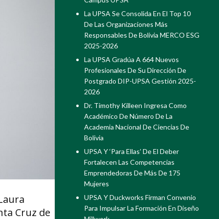
La UPSA Se Consolida En El Top 10
De Las Organizaciones Más
Responsables De Bolivia MERCO ESG
2025-2026
La UPSA Gradúa A 664 Nuevos
Profesionales De Su Dirección De
Postgrado DIP-UPSA Gestión 2025-
2026
Dr. Timothy Killeen Ingresa Como
Académico De Número De La
Academia Nacional De Ciencias De
Bolivia
UPSA Y ‘Para Ellas’ De El Deber
Fortalecen Las Competencias
Emprendedoras De Más De 175
Mujeres
 Laura
UPSA Y Duckworks Firman Convenio
Para Impulsar La Formación En Diseño
nta Cruz de
Millwork