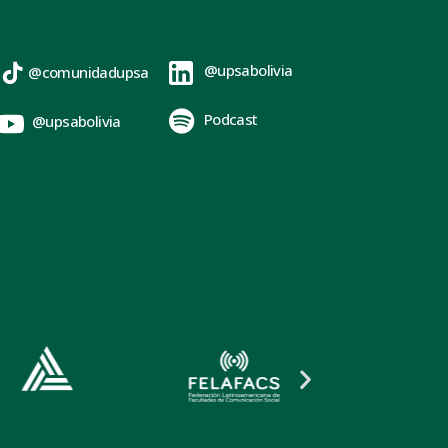
@upsabolivia
@comunidadupsa
Podcast
@upsabolivia