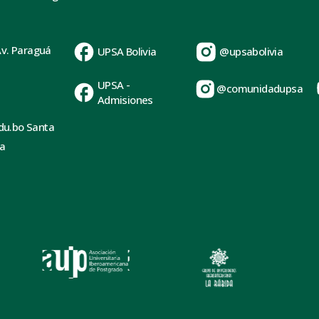
Av. Paraguá
UPSA Bolivia
@upsabolivia
UPSA -
@comunidadupsa
Admisiones
du.bo Santa
ia