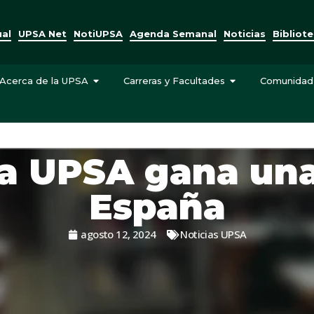
ual
UPSA Net
NotiUPSA
Agenda Semanal
Noticias
Bibliot
Acerca de la UPSA
Carreras y Facultades
Comunidad
a UPSA gana una
España
agosto 12, 2024
Noticias UPSA