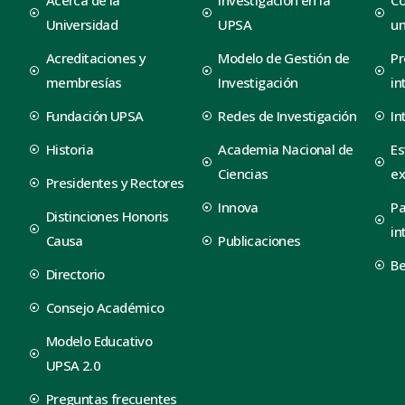
Universidad
UPSA
un
Acreditaciones y
Modelo de Gestión de
Pr
membresías
Investigación
in
Fundación UPSA
Redes de Investigación
In
Historia
Academia Nacional de
Es
Ciencias
ex
Presidentes y Rectores
Innova
Pa
Distinciones Honoris
in
Causa
Publicaciones
B
Directorio
Consejo Académico
Modelo Educativo
UPSA 2.0
Preguntas frecuentes