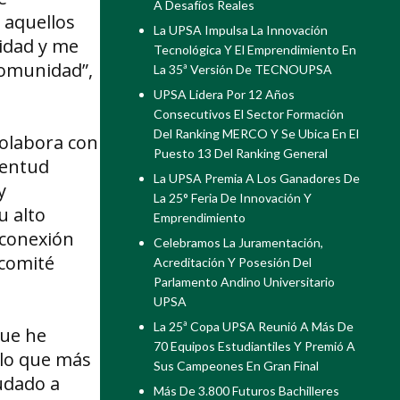
A Desafíos Reales
 aquellos
La UPSA Impulsa La Innovación
idad y me
Tecnológica Y El Emprendimiento En
comunidad”,
La 35ª Versión De TECNOUPSA
UPSA Lidera Por 12 Años
Consecutivos El Sector Formación
Del Ranking MERCO Y Se Ubica En El
colabora con
Puesto 13 Del Ranking General
ventud
La UPSA Premia A Los Ganadores De
y
La 25° Feria De Innovación Y
u alto
Emprendimiento
 conexión
Celebramos La Juramentación,
 comité
Acreditación Y Posesión Del
Parlamento Andino Universitario
UPSA
La 25ª Copa UPSA Reunió A Más De
que he
70 Equipos Estudiantiles Y Premió A
 lo que más
Sus Campeones En Gran Final
yudado a
Más De 3.800 Futuros Bachilleres