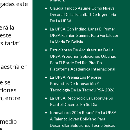
rgadas este
Claudia Tinoco Asume Como Nueva
Decana De La Facultad De Ingeniería
De La UPSA
erá la
La UPSA Con Índigo, Lanza El Primer
 este
UPSA Fashion Summit Para Fortalecer
itaria”,
La Moda En Bolivia
Estudiantes De Arquitectura De La
UPSA Proponen Soluciones Urbanas
Para El Borde Del Río Piraí En
maestría en
Plataforma Académica Internacional
La UPSA Premia Los Mejores
e se
Proyectos De Innovación Y
ciones
Tecnología De La TecnoUPSA 2026
n, entre
La UPSA Reconoció La Labor De Su
Plantel Docente En Su Día
Innovahack 2026 Reunió En La UPSA
A Talento Joven Boliviano Para
 medio
Desarrollar Soluciones Tecnológicas
e