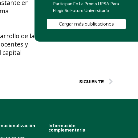
nstante en
Participan En La Promo UPSA Para
sma
Elegir Su Futuro Universitario
Cargar más publicaciones
rrollo de la
 docentes y
 capital
SIGUIENTE
rnacionalización
Información
complementaria
nvenios con