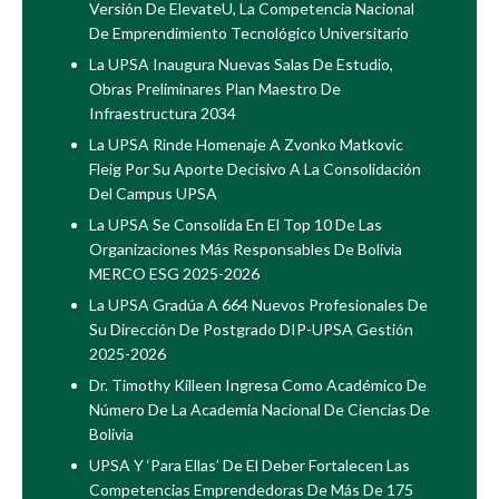
Versión De ElevateU, La Competencia Nacional
De Emprendimiento Tecnológico Universitario
La UPSA Inaugura Nuevas Salas De Estudio,
Obras Preliminares Plan Maestro De
Infraestructura 2034
La UPSA Rinde Homenaje A Zvonko Matkovic
Fleig Por Su Aporte Decisivo A La Consolidación
Del Campus UPSA
La UPSA Se Consolida En El Top 10 De Las
Organizaciones Más Responsables De Bolivia
MERCO ESG 2025-2026
La UPSA Gradúa A 664 Nuevos Profesionales De
Su Dirección De Postgrado DIP-UPSA Gestión
2025-2026
Dr. Timothy Killeen Ingresa Como Académico De
Número De La Academia Nacional De Ciencias De
Bolivia
UPSA Y ‘Para Ellas’ De El Deber Fortalecen Las
Competencias Emprendedoras De Más De 175