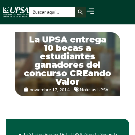
Botón de búsqueda
Buscar:
La UPSA entrega
10 becas a
estudiantes
ganadores del
concurso CREando
Valor
noviembre 17, 2014
Noticias UPSA
La Startup Verdex, De La UPSA, Gana La Segunda