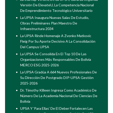
Versión De ElevateU, La Competencia Nacional
De Emprendimiento Tecnológico Universitario
La UPSA Inaugura Nuevas Salas De Estudio,
Obras Preliminares Plan Maestro De
Infraestructura 2034
La UPSA Rinde Homenaje A Zvonko Matkovic
Fleig Por Su Aporte Decisivo A La Consolidación
Del Campus UPSA
La UPSA Se Consolida En El Top 10 De Las
Organizaciones Más Responsables De Bolivia
MERCO ESG 2025-2026
La UPSA Gradúa A 664 Nuevos Profesionales De
Su Dirección De Postgrado DIP-UPSA Gestión
2025-2026
Dr. Timothy Killeen Ingresa Como Académico De
Número De La Academia Nacional De Ciencias De
Bolivia
UPSA Y ‘Para Ellas’ De El Deber Fortalecen Las