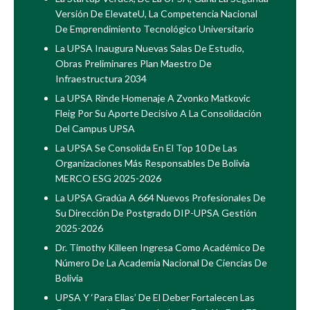
Versión De ElevateU, La Competencia Nacional
De Emprendimiento Tecnológico Universitario
La UPSA Inaugura Nuevas Salas De Estudio,
Obras Preliminares Plan Maestro De
Infraestructura 2034
La UPSA Rinde Homenaje A Zvonko Matkovic
Fleig Por Su Aporte Decisivo A La Consolidación
Del Campus UPSA
La UPSA Se Consolida En El Top 10 De Las
Organizaciones Más Responsables De Bolivia
MERCO ESG 2025-2026
La UPSA Gradúa A 664 Nuevos Profesionales De
Su Dirección De Postgrado DIP-UPSA Gestión
2025-2026
Dr. Timothy Killeen Ingresa Como Académico De
Número De La Academia Nacional De Ciencias De
Bolivia
UPSA Y ‘Para Ellas’ De El Deber Fortalecen Las