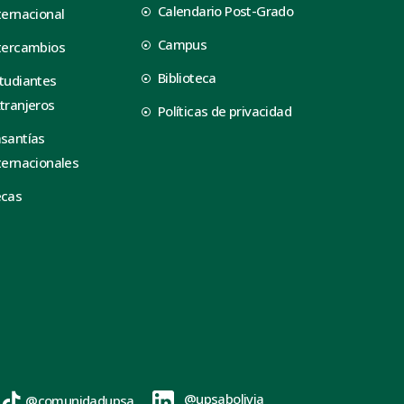
Calendario Post-Grado
ternacional
Campus
tercambios
Biblioteca
tudiantes
tranjeros
Políticas de privacidad
santías
ternacionales
ecas
@upsabolivia
@comunidadupsa