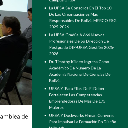
La UPSA Se Consolida En El Top 10
De Las Organizaciones Más
Responsables De Bolivia MERCO ESG
2025-2026
La UPSA Gradúa A 664 Nuevos
Profesionales De Su Dirección De
Postgrado DIP-UPSA Gestión 2025-
2026
Dr. Timothy Killeen Ingresa Como
Académico De Número De La
Academia Nacional De Ciencias De
Bolivia
UPSA Y ‘Para Ellas’ De El Deber
Fortalecen Las Competencias
Emprendedoras De Más De 175
Mujeres
Asamblea de
UPSA Y Duckworks Firman Convenio
Para Impulsar La Formación En Diseño
Millwork