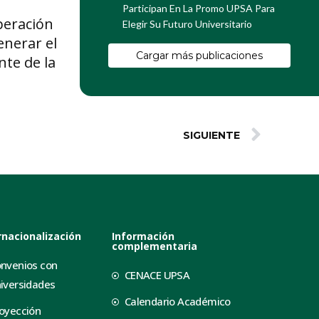
Participan En La Promo UPSA Para
peración
Elegir Su Futuro Universitario
enerar el
Cargar más publicaciones
nte de la
SIGUIENTE
rnacionalización
Información
complementaria
nvenios con
CENACE UPSA
iversidades
Calendario Académico
oyección