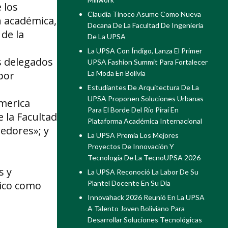
 los
Claudia Tinoco Asume Como Nueva
n académica,
Decana De La Facultad De Ingeniería
de la
De La UPSA
La UPSA Con Índigo, Lanza El Primer
os delegados
UPSA Fashion Summit Para Fortalecer
por
La Moda En Bolivia
Estudiantes De Arquitectura De La
UPSA Proponen Soluciones Urbanas
America
Para El Borde Del Río Piraí En
 la Facultad
Plataforma Académica Internacional
edores»; y
La UPSA Premia Los Mejores
Proyectos De Innovación Y
Tecnología De La TecnoUPSA 2026
s y
La UPSA Reconoció La Labor De Su
Rico como
Plantel Docente En Su Día
Innovahack 2026 Reunió En La UPSA
A Talento Joven Boliviano Para
Desarrollar Soluciones Tecnológicas