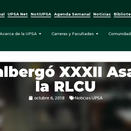
ual
UPSA Net
NotiUPSA
Agenda Semanal
Noticias
Bibliot
Acerca de la UPSA
Carreras y Facultades
Comunidad
albergó XXXII As
la RLCU
octubre 6, 2018
Noticias UPSA