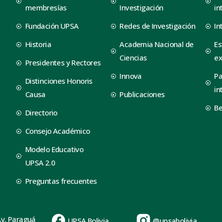
membresías
Investigación
in
Fundación UPSA
Redes de Investigación
In
Historia
Academia Nacional de
Es
Ciencias
ex
Presidentes y Rectores
Innova
Pa
Distinciones Honoris
in
Causa
Publicaciones
B
Directorio
Consejo Académico
Modelo Educativo
UPSA 2.0
Preguntas frecuentes
Av. Paraguá
UPSA Bolivia
@upsabolivia