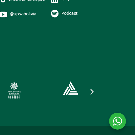
Podcast
@upsabolivia