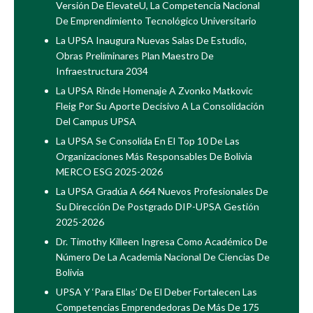
Versión De ElevateU, La Competencia Nacional
De Emprendimiento Tecnológico Universitario
La UPSA Inaugura Nuevas Salas De Estudio,
Obras Preliminares Plan Maestro De
Infraestructura 2034
La UPSA Rinde Homenaje A Zvonko Matkovic
Fleig Por Su Aporte Decisivo A La Consolidación
Del Campus UPSA
La UPSA Se Consolida En El Top 10 De Las
Organizaciones Más Responsables De Bolivia
MERCO ESG 2025-2026
La UPSA Gradúa A 664 Nuevos Profesionales De
Su Dirección De Postgrado DIP-UPSA Gestión
2025-2026
Dr. Timothy Killeen Ingresa Como Académico De
Número De La Academia Nacional De Ciencias De
Bolivia
UPSA Y ‘Para Ellas’ De El Deber Fortalecen Las
Competencias Emprendedoras De Más De 175