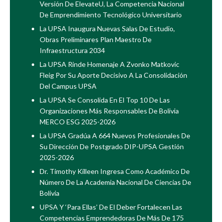
Versión De ElevateU, La Competencia Nacional
De Emprendimiento Tecnológico Universitario
La UPSA Inaugura Nuevas Salas De Estudio,
Obras Preliminares Plan Maestro De
Infraestructura 2034
La UPSA Rinde Homenaje A Zvonko Matkovic
Fleig Por Su Aporte Decisivo A La Consolidación
Del Campus UPSA
La UPSA Se Consolida En El Top 10 De Las
Organizaciones Más Responsables De Bolivia
MERCO ESG 2025-2026
La UPSA Gradúa A 664 Nuevos Profesionales De
Su Dirección De Postgrado DIP-UPSA Gestión
2025-2026
Dr. Timothy Killeen Ingresa Como Académico De
Número De La Academia Nacional De Ciencias De
Bolivia
UPSA Y ‘Para Ellas’ De El Deber Fortalecen Las
Competencias Emprendedoras De Más De 175