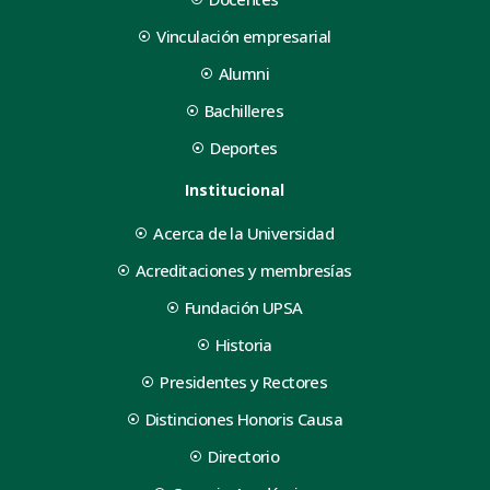
corporativa. «Es un logro
Vinculación empresarial
el apoyo recibido», dijo
pretende plantear que l
Alumni
causas con mayor precis
Bachilleres
ética y de la norma.
Deportes
Institucional
Acerca de la Universidad
Acreditaciones y membresías
Fundación UPSA
Historia
Presidentes y Rectores
Distinciones Honoris Causa
Directorio