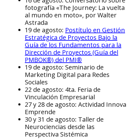
16 de agosto: Conversatorio sobre
Ciencias de Bolivia-Dep
fotografía «The Journey: La vuelta
Gastón Mejía, felicitó a 
al mundo en moto», por Walter
alto nivel de las investi
Astrada
continuar con su aporte 
19 de agosto:
Postítulo en Gestión
y la sociedad.
Estratégica de Proyectos Bajo la
Guía de los Fundamentos para la
Dirección de Proyectos (Guía del
PMBOK®) del PMI®
19 de agosto: Seminario de
Marketing Digital para Redes
Sociales
22 de agosto: 4ta. Feria de
Vinculación Empresarial
27 y 28 de agosto: Actividad Innova
Emprende
30 y 31 de agosto: Taller de
Neurociencias desde las
Perspectiva Sistémica