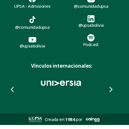
UPSA - Admisiones
@comunidadupsa
@upsabolivia
@comunidadupsa
Podcast
@upsabolivia
Vínculos internacionales:
Creada en
1984
por