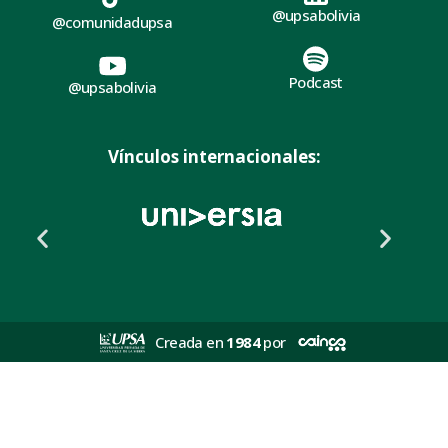
@upsabolivia
@comunidadupsa
Podcast
@upsabolivia
Vínculos internacionales:
Creada en
1984
por