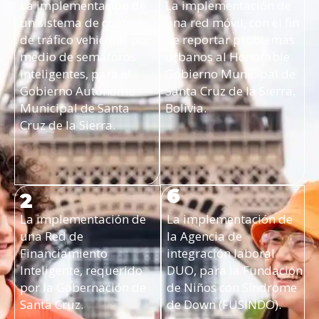
La implementación de
La implementación de
un sistema de control
una red móvil, con el fin
de tráfico vehicular por
de reportar problemas
medio de semáforos
urbanos al Honorable
inteligentes, para el
Gobierno Municipal de
Gobierno Autónomo
Santa Cruz de la Sierra,
Municipal de Santa
Bolivia.
Cruz de la Sierra.
6
2
La implementación de
La implementación de
una Red de
la Agencia de
Financiamiento
integración laboral
Inteligente, requerido
DUO, para la Fundación
por la Gobernación de
de Niños con Síndrome
Santa Cruz.
de Down (FUSINDO).