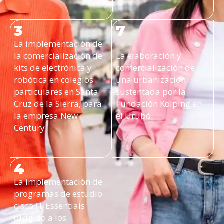
3
7
La implementación de
la comercialización de
La elaboración y
kits de electrónica y
comercialización de
robótica en colegios
una urbanización
particulares en Santa
sustentada por la
Cruz de la Sierra, para
Fundación Kolping en
la empresa New
el Urubó.
Century.
4
La implementación de
programas de estudio
cisco IT Essentials
dirigido a los