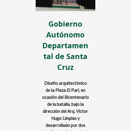
ipio de
Gobierno
Munici
Ramón,
Autónomo
Santa
eni
Departamen
de la 
tal de Santa
rquitectónico
Apoyo al 
Cruz
o del Municipio
Municipal en l
amón, Beni,
de la Ley Muni
 al Alcalde y
la Revitali
Diseño arquitectónico
ades de la
Ampliación de
de la Plaza El Pari, en
El proyecto fue
Arenal y su
ocasión del Bicentenario
 el semestre
Proyecto a ca
de la batalla, bajo la
 los docentes
docentes de l
dirección del Arq. Víctor
uárez y Roland
Hugo Limpias y
ez, quienes
desarrollado por dos