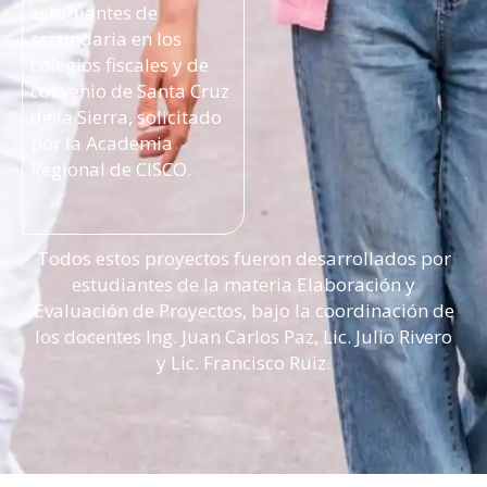
estudiantes de
secundaria en los
colegios fiscales y de
convenio de Santa Cruz
de la Sierra, solicitado
por la Academia
Regional de CISCO.
Todos estos proyectos fueron desarrollados por
estudiantes de la materia Elaboración y
Evaluación de Proyectos, bajo la coordinación de
los docentes Ing. Juan Carlos Paz, Lic. Julio Rivero
y Lic. Francisco Ruiz.