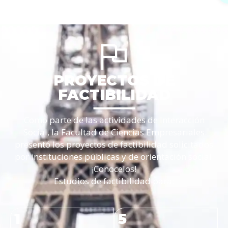
PROYECTOS DE
FACTIBILIDAD
Como parte de las actividades de Interacción
Social, la Facultad de Ciencias Empresariales
presentó los proyectos de factibilidad solicitados
por instituciones públicas y de orientación social.
¡Conocelos!
Estudios de factibilidad para:
1
5