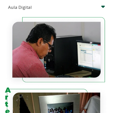
Aula Digital
A
r
t
e