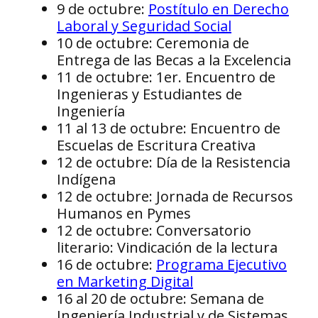
MERCOSUR (RME).
9 de octubre:
Postítulo en Derecho
concurso internacional»,
El sistema ARCU SUR eje
Laboral y Seguridad Social
comenzó sus estudios e
acreditación de carreras 
10 de octubre: Ceremonia de
La categoría blanco y n
gestiona a través de la
Henry González, de Pan
Entrega de las Becas a la Excelencia
Nacionales de Acreditac
Mención Honorífica fue 
11 de octubre: 1er. Encuentro de
Sector Educativo del 
García, de El Salvador.
Ingenieras y Estudiantes de
El Sistema respeta las l
La UPSA está afiliada a
Ingeniería
y la autonomía de las ins
creada en 1997 por un g
11 al 13 de octubre: Encuentro de
y considera en sus proc
privadas de la región, c
grado que cuenten con r
Escuelas de Escritura Creativa
esfuerzos para optimizar
su país y que tengan eg
12 de octubre: Día de la Resistencia
eficiente cooperación 
El Sistema ARCU-SUR ofr
Indígena
y técnicos.
entre los países de la r
12 de octubre: Jornada de Recursos
y científico de los curso
Humanos en Pymes
define según criterios y
12 de octubre: Conversatorio
exigentes que los aplica
literario: Vindicación de la lectura
instancias nacionales a
16 de octubre:
Programa Ejecutivo
en Marketing Digital
16 al 20 de octubre: Semana de
Ingeniería Industrial y de Sistemas