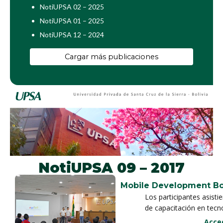
NotiUPSA 02 – 2025
NotiUPSA 01 – 2025
NotiUPSA 12 – 2024
Cargar más publicaciones
NotiUPSA 09 – 2017
Mobile Development B
Los participantes asistie
de capacitación en tec
participar en actividade
Destacó la presencia de
Acce