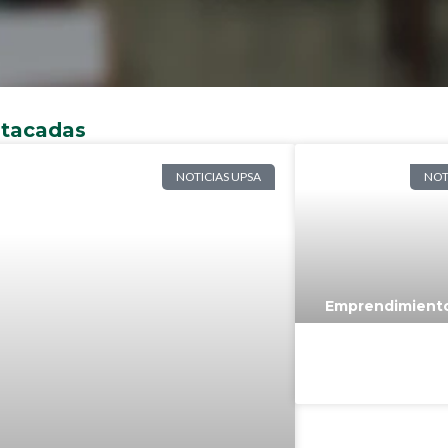
stacadas
NOTICIAS UPSA
NOT
Emprendimient
estudiantes co
primera etapa e
IncubaUPSA