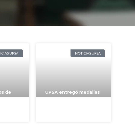
ICIAS UPSA
NOTICIAS UPSA
os de
UPSA entregó medallas
ncluyen
a los ganadores de la
n la
TecnoUPSA 2024