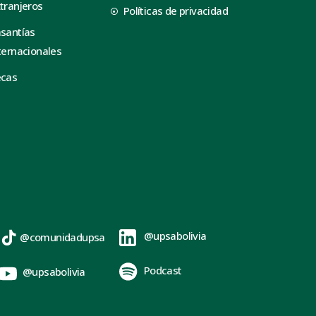
tranjeros
Políticas de privacidad
santías
ternacionales
ecas
@upsabolivia
@comunidadupsa
Podcast
@upsabolivia