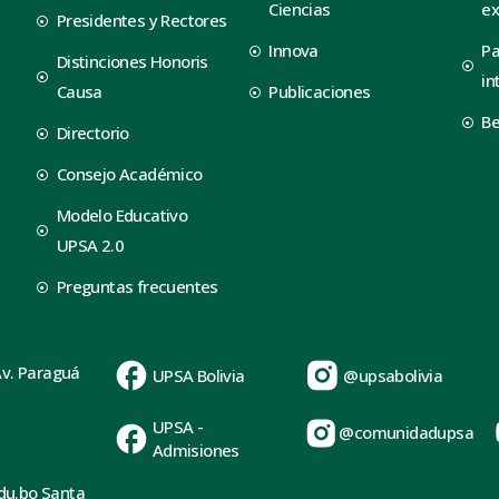
Ciencias
ex
Presidentes y Rectores
Innova
Pa
Distinciones Honoris
in
Causa
Publicaciones
B
Directorio
Consejo Académico
Modelo Educativo
UPSA 2.0
Preguntas frecuentes
Av. Paraguá
UPSA Bolivia
@upsabolivia
UPSA -
@comunidadupsa
Admisiones
du.bo Santa