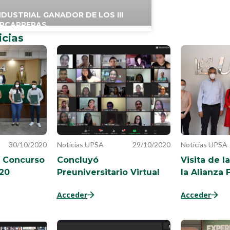
INDUSTRIAL GANADOR DE LOS III
ERCARRERAS
icias
30/10/2020
Noticias UPSA
29/10/2020
Noticias UPSA
l Concurso
Concluyó
Visita de l
20
Preuniversitario Virtual
la Alianza 
Acceder
Acceder